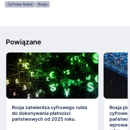
Cyfrowy Rubel
Rosja
Powiązane
Rosja zatwierdza cyfrowego rubla
Rosja pl
do dokonywania płatności
cyfroweg
państwowych od 2025 roku.
państwa 
wprowadz