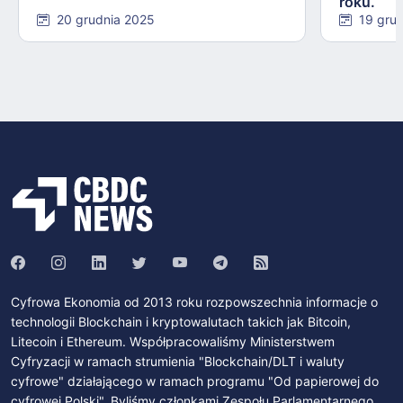
roku.
20 grudnia 2025
19 gru
Cyfrowa Ekonomia od 2013 roku rozpowszechnia informacje o
technologii Blockchain i kryptowalutach takich jak Bitcoin,
Litecoin i Ethereum. Współpracowaliśmy Ministerstwem
Cyfryzacji w ramach strumienia "Blockchain/DLT i waluty
cyfrowe" działającego w ramach programu "Od papierowej do
cyfrowej Polski". Byliśmy członkami Zespołu Parlamentarnego