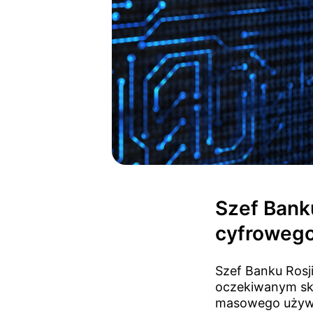
Szef Bank
cyfrowego
Szef Banku Rosji
oczekiwanym ska
masowego używan