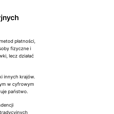
yjnych
 metod płatności,
oby fizyczne i
ki, lecz działać
ki innych krajów.
wym w cyfrowym
wuje państwo.
dencji
tradycyjnych