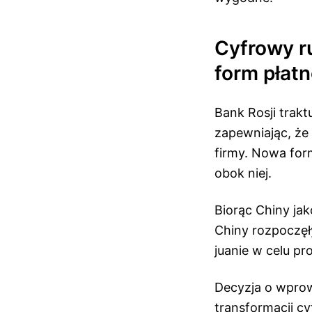
Cyfrowy ru
form płatn
Bank Rosji trakt
zapewniając, że
firmy. Nowa form
obok niej.
Biorąc Chiny jak
Chiny rozpoczę
juanie w celu pr
Decyzja o wprow
transformacji c