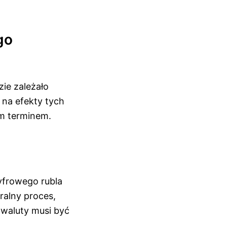
go
zie zależało
 na efekty tych
ym terminem.
yfrowego rubla
uralny proces,
j waluty musi być