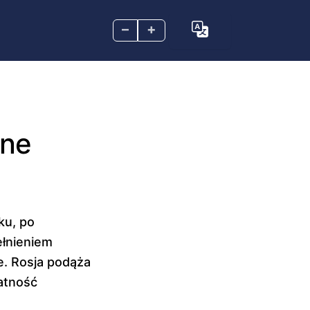
–
+
ane
ku, po
ełnieniem
e. Rosja podąża
atność