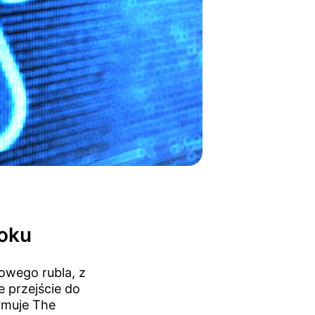
e
roku
rowego rubla, z
 przejście do
rmuje The