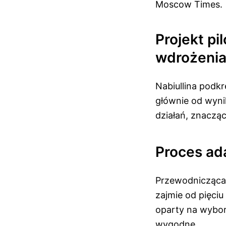
Moscow Times.
Projekt pi
wdrożeni
Nabiullina podkr
głównie od wyni
działań, znaczą
Proces ad
Przewodnicząca 
zajmie od pięciu
oparty na wyborz
wygodne.