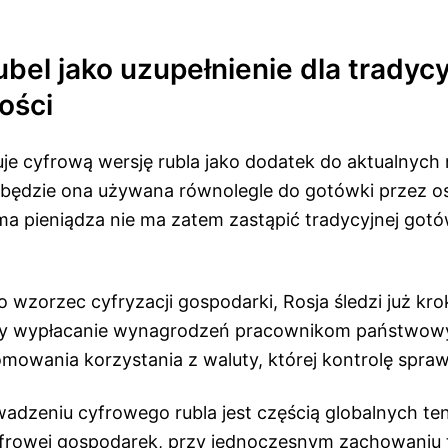
bel jako uzupełnienie dla tradyc
ości
uje cyfrową wersję rubla jako dodatek do aktualnych
 będzie ona używana równolegle do gotówki przez os
a pieniądza nie ma zatem zastąpić tradycyjnej gotów
o wzorzec cyfryzacji gospodarki, Rosja śledzi już kro
ły wypłacanie wynagrodzeń pracownikom państwo
omowania korzystania z waluty, której kontrolę spra
adzeniu cyfrowego rubla jest częścią globalnych ten
yfrowej gospodarek, przy jednoczesnym zachowaniu 