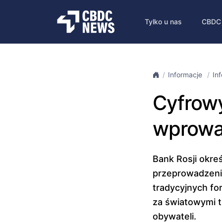
Tylko u nas
CBDC
Informacje
In
Cyfrowy
wprowa
Bank Rosji okre
przeprowadzeni
tradycyjnych fo
za światowymi t
obywateli.