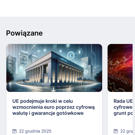
Powiązane
UE podejmuje kroki w celu
Rada UE 
wzmocnienia euro poprzez cyfrową
cyfroweg
walutę i gwarancje gotówkowe
grunt po
22 grudnia 2025
22 gru