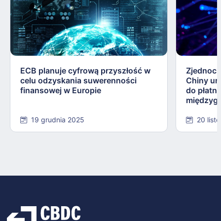
ECB planuje cyfrową przyszłość w
Zjednocz
celu odzyskania suwerenności
Chiny uru
finansowej w Europie
do płatn
międzygr
19 grudnia 2025
20 list