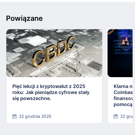
Powiązane
Pięć lekcji z kryptowalut z 2025
Klarna n
roku: Jak pieniądze cyfrowe stały
Coinbase
się powszechne.
finansow
pomocą s
22 grudnia 2025
22 gru