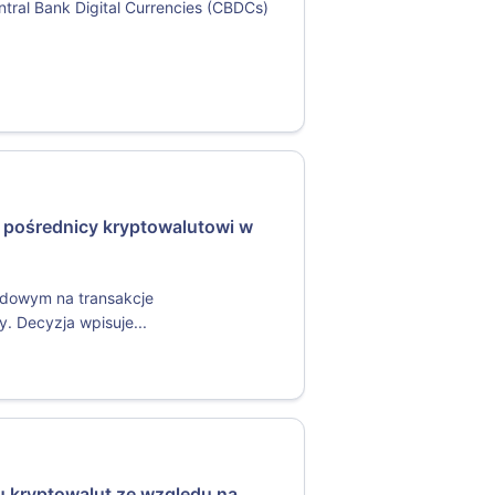
ntral Bank Digital Currencies (CBDCs)
.
 pośrednicy kryptowalutowi w
odowym na transakcje
. Decyzja wpisuje...
u kryptowalut ze względu na