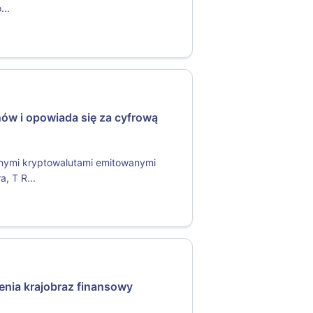
...
nów i opowiada się za cyfrową
ilnymi kryptowalutami emitowanymi
, T R...
enia krajobraz finansowy