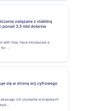
liczenia związane z stabilną
c ponad 3,5 mld dolarów
on with Visa, have introduced a
or ...
ruje się w stronę ery cyfrowego
 zakazując ich używania w krajowych
wyd...