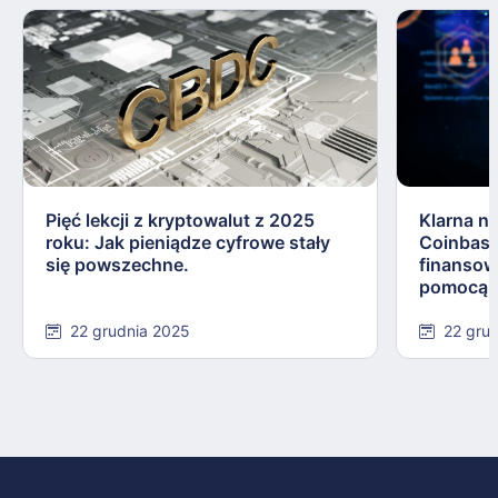
Pięć lekcji z kryptowalut z 2025
Klarna n
roku: Jak pieniądze cyfrowe stały
Coinbase
się powszechne.
finansow
pomocą s
22 grudnia 2025
22 gru