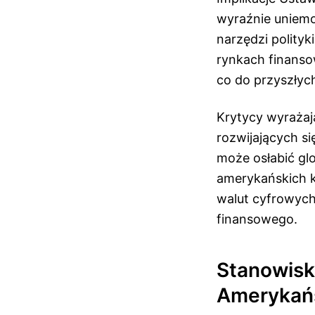
wyraźnie uniemo
narzędzi polityk
rynkach finanso
co do przyszłyc
Krytycy wyrażaj
rozwijających s
może osłabić gl
amerykańskich k
walut cyfrowych
finansowego.
Stanowisk
Amerykańs