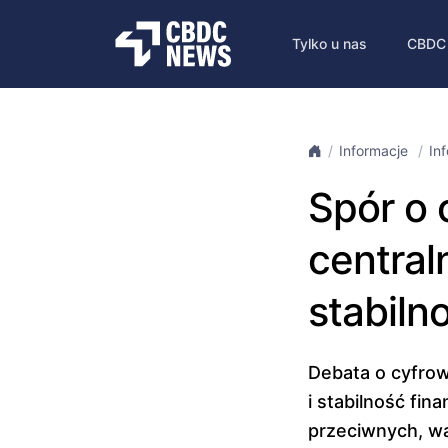
Tylko u nas
CBDC
Informacje
In
Spór o
central
stabiln
Debata o cyfro
i stabilność fi
przeciwnych, w