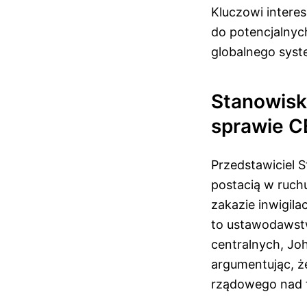
Kluczowi interes
do potencjalnych
globalnego sys
Stanowisk
sprawie 
Przedstawiciel 
postacią w ruch
zakazie inwigil
to ustawodawstw
centralnych, Jo
argumentując, 
rządowego nad t