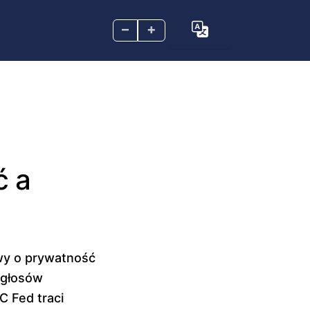
–
+
ć a
wy o prywatność
 głosów
 Fed traci