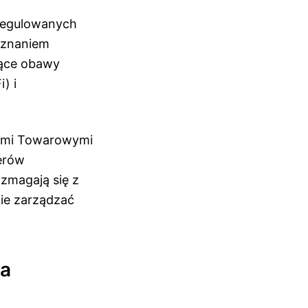
eregulowanych
 uznaniem
nące obawy
) i
wymi Towarowymi
erów
zmagają się z
ie zarządzać
na