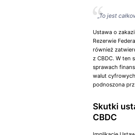
„To jest całk
Ustawa o zakaz
Rezerwie Feder
również zatwier
z CBDC. W ten s
sprawach finans
walut cyfrowych
podnoszona prz
Skutki us
CBDC
Implikacje Usta