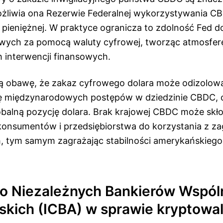
żliwia ona Rezerwie Federalnej wykorzystywania C
i pieniężnej. W praktyce ogranicza to zdolność Fed d
wych za pomocą waluty cyfrowej, tworząc atmosfer
h interwencji finansowych.
ą obawę, że zakaz cyfrowego dolara może odizolow
ię międzynarodowych postępów w dziedzinie CBDC, 
obalną pozycję dolara. Brak krajowej CBDC może skło
onsumentów i przedsiębiorstwa do korzystania z z
, tym samym zagrażając stabilności amerykańskieg
o Niezależnych Bankierów Wspól
kich (ICBA) w sprawie kryptowal