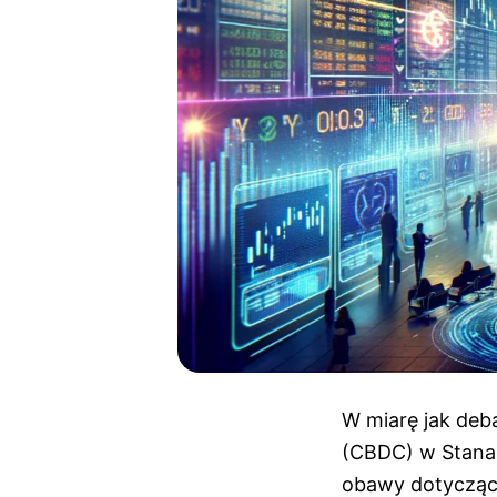
W miarę jak de
(CBDC) w Stanac
obawy dotyczące