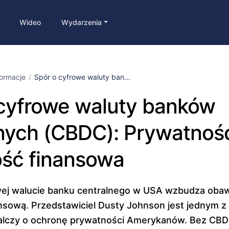
Wideo
Wydarzenia
formacje
Spór o cyfrowe waluty ban...
 cyfrowe waluty banków
nych (CBDC): Prywatnoś
ość finansowa
wej walucie banku centralnego w USA wzbudza oba
nansową. Przedstawiciel Dusty Johnson jest jednym z
alczy o ochronę prywatności Amerykanów. Bez CBDC