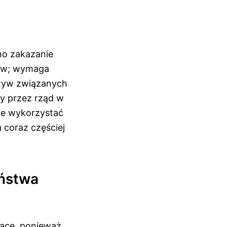
mo zakazanie
tów; wymaga
atyw związanych
y przez rząd w
że wykorzystać
 coraz częściej
aństwa
zące, ponieważ