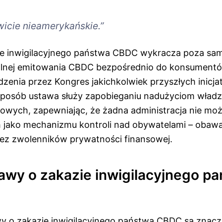
owicie nieamerykańskie.”
ie inwigilacyjnego państwa CBDC wykracza poza sa
alnej emitowania CBDC bezpośrednio do konsumen
dzenia przez Kongres jakichkolwiek przyszłych inicj
posób ustawa służy zapobieganiu nadużyciom władz
owych, zapewniając, że żadna administracja nie mo
 jako mechanizmu kontroli nad obywatelami – obawa
ez zwolenników prywatności finansowej.
tawy o zakazie inwigilacyjnego p
wy o zakazie inwigilacyjnego państwa CBDC są znac