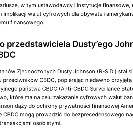
ariusze, w tym ustawodawcy i instytucje finansowe, 
 implikacji walut cyfrowych dla obywateli amerykańs
temu finansowego.
o przedstawiciela Dusty’ego Joh
CBDC
Stanów Zjednoczonych Dusty Johnson (R-S.D.) stał s
u przeciwników CBDC, popierając niedawno przyjętą
acyjnego państwa CBDC (Anti-CBDC Surveillance Stat
o, które ma na celu zakazanie cyfrowych walut ba
hnson dąży do ochrony prywatności finansowej Ame
że CBDC mogą prowadzić do bezprecedensowego na
ransakcjami osobistymi.