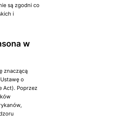
nie są zgodni co
kich i
nsona w
ię znaczącą
 Ustawę o
e Act). Poprzez
nków
rykanów,
dzoru