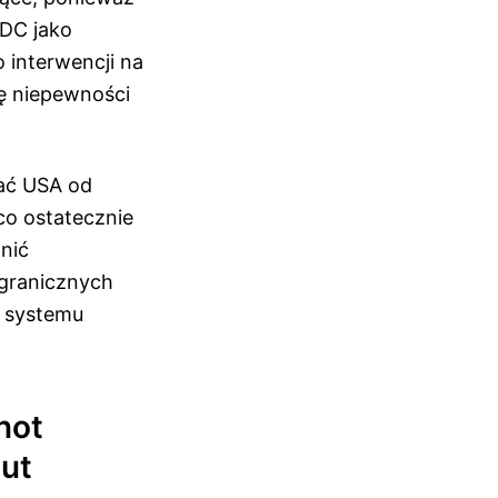
BDC jako
o interwencji na
ę niepewności
ać USA od
co ostatecznie
nić
agranicznych
o systemu
not
ut