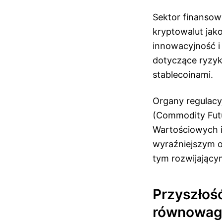
Sektor finansow
kryptowalut jak
innowacyjność i
dotyczące ryzyk
stablecoinami.
Organy regulacy
(Commodity Futu
Wartościowych i
wyraźniejszym o
tym rozwijający
Przyszłoś
równowag