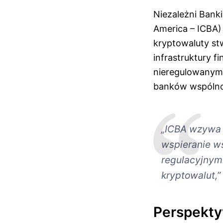
Niezależni Bank
America – ICBA)
kryptowaluty st
infrastruktury 
nieregulowanymi
banków wspólno
„ICBA wzywa 
wspieranie w
regulacyjnymi
kryptowalut,”
Perspekty