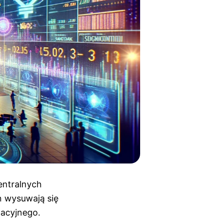
entralnych
n wysuwają się
lacyjnego.