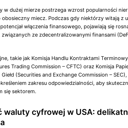
y w dużej mierze postrzega wzrost popularności ni
o obosieczny miecz. Podczas gdy niektórzy witają z
 potencjał włączenia finansowego, pojawiają się ros
 związanych ze zdecentralizowanymi finansami (DeFi
jne, takie jak Komisja Handlu Kontraktami Termino
res Trading Commission – CFTC) oraz Komisja Papi
 Giełd (Securities and Exchange Commission – SEC), 
kreśleniem zakresu odpowiedzialności, aby skuteczn
m się sektorem.
ć waluty cyfrowej w USA: delikat
a