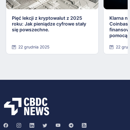
Pięć lekcji z kryptowalut z 2025
Klarna n
roku: Jak pieniądze cyfrowe stały
Coinbase
się powszechne.
finansow
pomocą s
22 grudnia 2025
22 gru