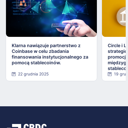
Klarna nawiązuje partnerstwo z
Circle i 
Coinbase w celu zbadania
strategi
finansowania instytucjonalnego za
promocji
pomocą stablecoinów.
międzygr
stableco
22 grudnia 2025
19 gru