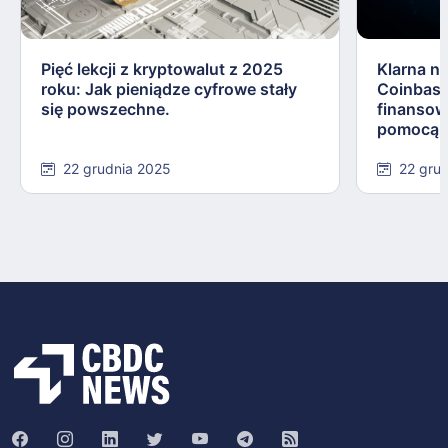
Pięć lekcji z kryptowalut z 2025
Klarna n
roku: Jak pieniądze cyfrowe stały
Coinbase
się powszechne.
finansow
pomocą s
22 grudnia 2025
22 gru