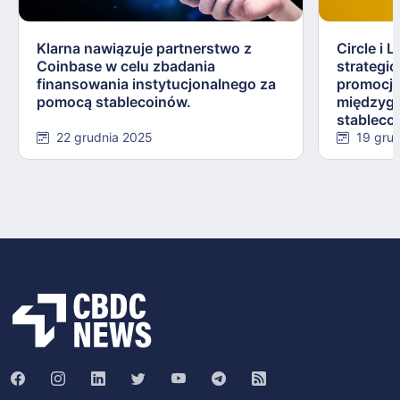
Klarna nawiązuje partnerstwo z
Circle i 
Coinbase w celu zbadania
strategi
finansowania instytucjonalnego za
promocji
pomocą stablecoinów.
międzygr
stableco
22 grudnia 2025
19 gru