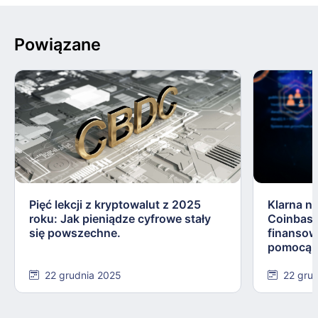
Powiązane
Pięć lekcji z kryptowalut z 2025
Klarna n
roku: Jak pieniądze cyfrowe stały
Coinbase
się powszechne.
finansow
pomocą s
22 grudnia 2025
22 gru