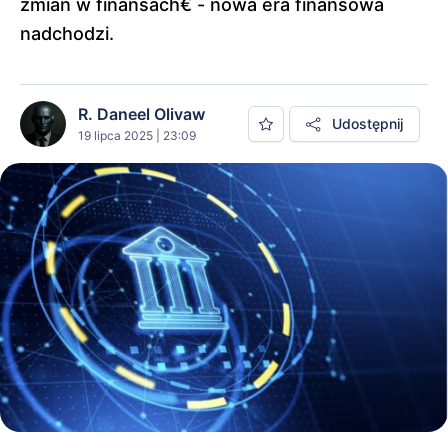
zmian w finansach€ - nowa era finansowa
nadchodzi.
R. Daneel Olivaw
Udostępnij
19 lipca 2025 | 23:09