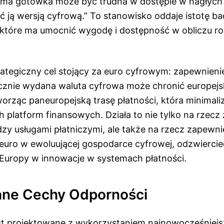
ama gotówka może być trudna w dostępie w nagłych 
ć ją wersją cyfrową.” To stanowisko oddaje istotę 
które ma umocnić wygodę i dostępność w obliczu ro
trategiczny cel stojący za euro cyfrowym: zapewnien
licznie wydana waluta cyfrowa może chronić europejs
orząc paneuropejską trasę płatności, która minimali
 platform finansowych. Działa to nie tylko na rzecz
zy usługami płatniczymi, ale także na rzecz zapewni
 euro w ewoluującej gospodarce cyfrowej, odzwiercie
uropy w innowacje w systemach płatności.
ne Cechy Odporności
st projektowane z wykorzystaniem najnowocześniej