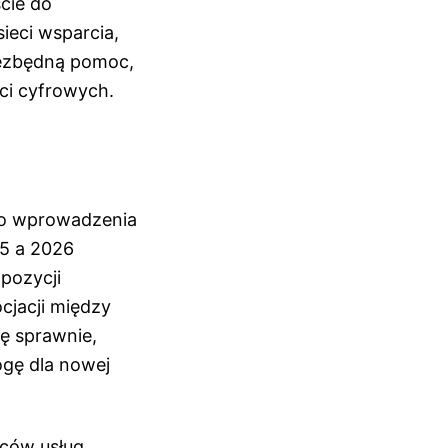
cie do
ieci wsparcia,
iezbędną pomoc,
ści cyfrowych.
do wprowadzenia
25 a 2026
opozycji
cjacji między
ię sprawnie,
ogę dla nowej
ców usług