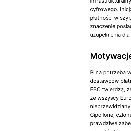
infrastruktural
cyfrowego. Inic
płatności w szy
znaczenie posia
uzupełnienia dl
Motywacje
Pilna potrzeba 
dostawców płatn
EBC twierdzą, ż
że wszyscy Euro
nieprzewidzianyc
Cipollone, człon
prawdziwe zabez