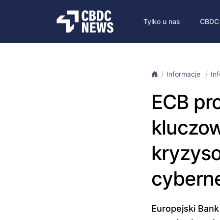
Tylko u nas
CBDC
Informacje
In
ECB pro
kluczow
kryzyso
cybern
Europejski Bank