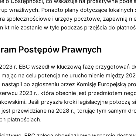
ie o Dostępności, co wskazuje na proaktywne podejś
rup wrażliwych. Ponadto plany dotyczące lokalnych s
ra społecznościowe i urzędy pocztowe, zapewnią n
nikt nie zostanie w tyle podczas przejścia do płatno
ram Postępów Prawnych
 2023 r. EBC wszedł w kluczową fazę przygotowań 
 mając na celu potencjalne uruchomienie między 20
 nastąpił po zgłoszeniu przez Komisję Europejską pr
czerwcu 2023 r., która obecnie jest przedmiotem nego
owskimi. Jeśli przyszłe kroki legislacyjne potoczą s
 jest przewidziane na 2028 r., torując tym samym dr
ch płatnościach.
icjatywę, EBC zaleca obowiązkowe wsparcie dostaw