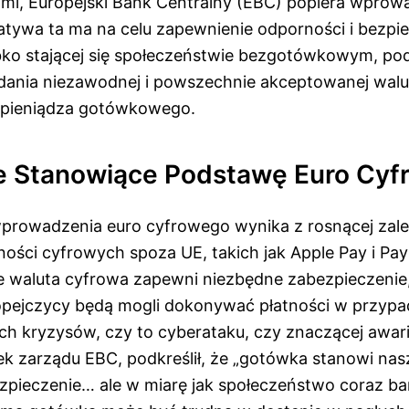
nymi, Europejski Bank Centralny (EBC) popiera wprow
jatywa ta ma na celu zapewnienie odporności i bezp
bko stającej się społeczeństwie bezgotówkowym, pod
dania niezawodnej i powszechnie akceptowanej walu
a pieniądza gotówkowego.
 Stanowiące Podstawę Euro Cyf
wprowadzenia euro cyfrowego wynika z rosnącej zal
ości cyfrowych spoza UE, takich jak Apple Pay i Pay
e waluta cyfrowa zapewni niezbędne zabezpieczenie
pejczycy będą mogli dokonywać płatności w przypa
h kryzysów, czy to cyberataku, czy znaczącej awarii 
ek zarządu EBC, podkreślił, że „gotówka stanowi nas
pieczenie… ale w miarę jak społeczeństwo coraz ba