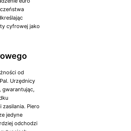
adzenie euro
ieczeństwa
kreślając
ty cyfrowej jako
rowego
eżności od
Pal. Urzędnicy
, gwarantując,
dku
zasilania. Piero
ze jedyne
rdziej odchodzi