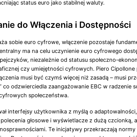
cniając status euro jako stabilnej waluty.
nie do Włączenia i Dostępności
a sobie euro cyfrowe, włączenie pozostaje fundam
centralny ma na celu uczynienie euro cyfrowego dos
pejczyków, niezależnie od statusu społeczno-ekono
raficznej czy umiejętności cyfrowych. Piero Cipollone 
ączenia musi być czymś więcej niż zasadą – musi prz
,” co odzwierciedla zaangażowanie EBC w radzenie s
 cyfrowych społeczeństwa.
ał interfejsy użytkownika z myślą o adaptowalności,
ak polecenia głosowe i wyświetlacze z dużą czcionką,
nosprawnościami. Te inicjatywy przekraczają normy