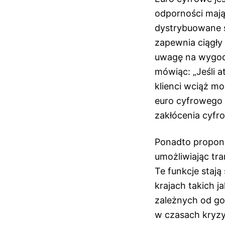
odporności mają
dystrybuowane s
zapewnia ciągły
uwagę na wygod
mówiąc: „Jeśli 
klienci wciąż m
euro cyfrowego E
zakłócenia cyfro
Ponadto propono
umożliwiając tra
Te funkcje staj
krajach takich ja
zależnych od go
w czasach kryzy