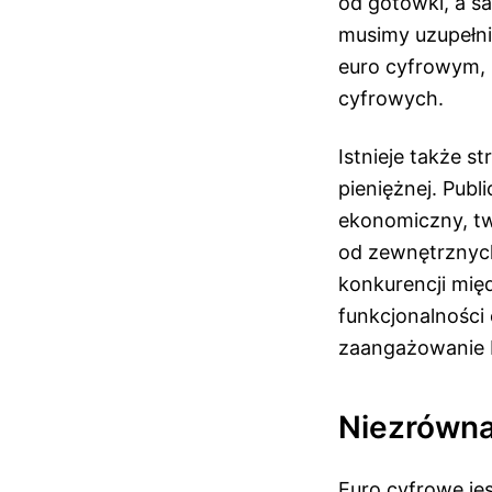
od gotówki, a s
musimy uzupełni
euro cyfrowym, 
cyfrowych.
Istnieje także s
pieniężnej. Pub
ekonomiczny, tw
od zewnętrznych
konkurencji międ
funkcjonalności
zaangażowanie E
Niezrówna
Euro cyfrowe je