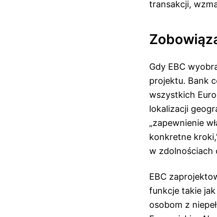
transakcji, wzma
Zobowiąza
Gdy EBC wyobraż
projektu. Bank 
wszystkich Euro
lokalizacji geog
„zapewnienie wł
konkretne kroki
w zdolnościach
EBC zaprojektow
funkcje takie j
osobom z niepeł