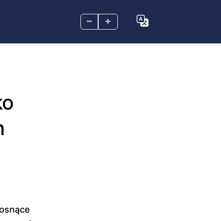
–
+
ko
h
rosnące