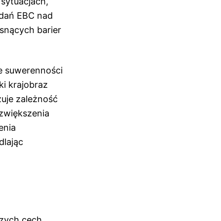
sytuacjach,
badań EBC nad
snących barier
ie suwerenności
ki krajobraz
zuje zależność
 zwiększenia
enia
dlając
szych cech