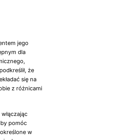
entem jego
tępnym dla
micznego,
podkreślił, że
ekładać się na
obie z różnicami
 włączając
 aby pomóc
 określone w