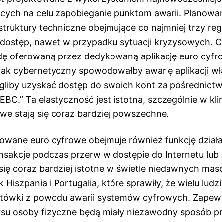
cych na celu zapobieganie punktom awarii. Planowa
truktury techniczne obejmujące co najmniej trzy reg
 dostęp, nawet w przypadku sytuacji kryzysowych. C
ę oferowaną przez dedykowaną aplikację euro cyf
atak cybernetyczny spowodowałby awarię aplikacji w
ogliby uzyskać dostęp do swoich kont za pośrednictw
BC.” Ta elastyczność jest istotna, szczególnie w kl
we stają się coraz bardziej powszechne.
wane euro cyfrowe obejmuje również funkcję działan
nsakcje podczas przerw w dostępie do Internetu lub a
ą się coraz bardziej istotne w świetle niedawnych m
k Hiszpania i Portugalia, które sprawiły, że wielu ludzi
tówki z powodu awarii systemów cyfrowych. Zapewn
su osoby fizyczne będą miały niezawodny sposób p