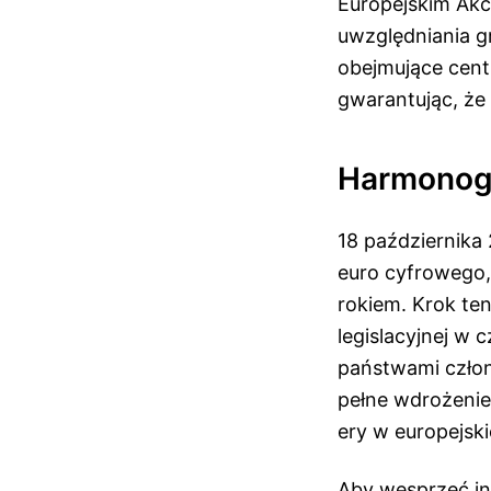
Europejskim Akc
uwzględniania g
obejmujące cent
gwarantując, że 
Harmonog
18 października
euro cyfrowego,
rokiem. Krok ten
legislacyjnej w 
państwami członk
pełne wdrożenie
ery w europejski
Aby wesprzeć in