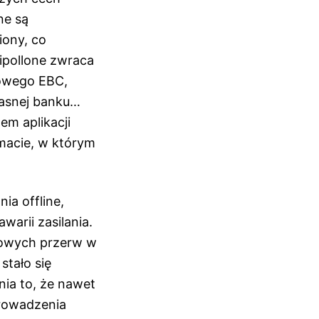
ne są
iony, co
ipollone zwraca
rowego EBC,
łasnej banku…
em aplikacji
imacie, w którym
ia offline,
warii zasilania.
asowych przerw w
 stało się
ia to, że nawet
rowadzenia