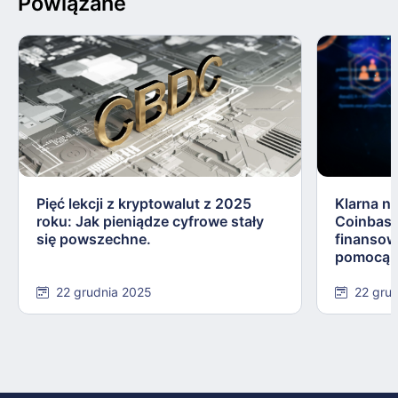
Powiązane
Pięć lekcji z kryptowalut z 2025
Klarna n
roku: Jak pieniądze cyfrowe stały
Coinbase
się powszechne.
finansow
pomocą s
22 grudnia 2025
22 gru