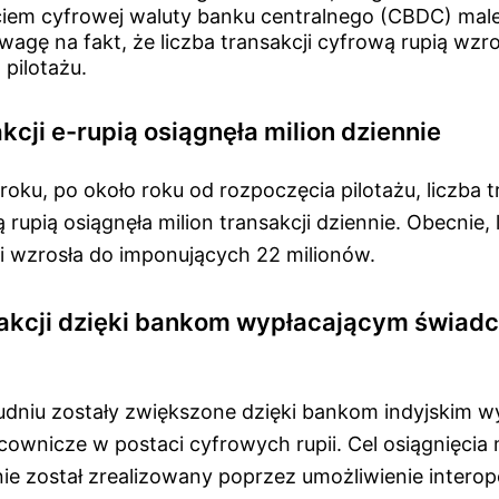
yciem cyfrowej waluty banku centralnego (CBDC) male
agę na fakt, że liczba transakcji cyfrową rupią wzro
pilotażu.
kcji e-rupią osiągnęła milion dziennie
oku, po około roku od rozpoczęcia pilotażu, liczba t
rupią osiągnęła milion transakcji dziennie. Obecnie, l
ii wzrosła do imponujących 22 milionów.
akcji dzięki bankom wypłacającym świadc
udniu zostały zwiększone dzięki bankom indyjskim 
ownicze w postaci cyfrowych rupii. Cel osiągnięcia 
nie został zrealizowany poprzez umożliwienie interop