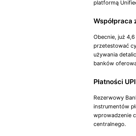
platformą Unifie
Współpraca 
Obecnie, już 4,
przetestować cy
używania detali
banków oferowan
Płatności UP
Rezerwowy Bank I
instrumentów pł
wprowadzenie ce
centralnego.