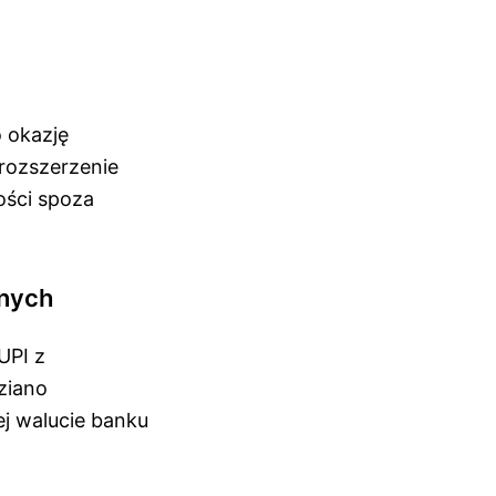
 okazję
 rozszerzenie
ości spoza
onych
UPI z
ziano
j walucie banku