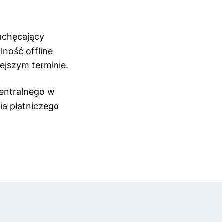
zachęcający
ność offline
ejszym terminie.
centralnego w
ia płatniczego