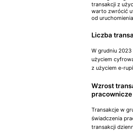
transakcji z uż
warto zwrócić uw
od uruchomienia 
Liczba transa
W grudniu 2023 r
użyciem cyfrową 
z użyciem e-rup
Wzrost trans
pracownicze
Transakcje w gr
świadczenia prac
transakcji dzien