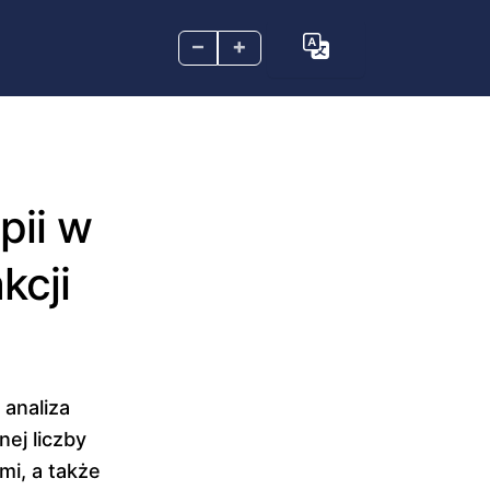
–
+
pii w
kcji
 analiza
ej liczby
mi, a także