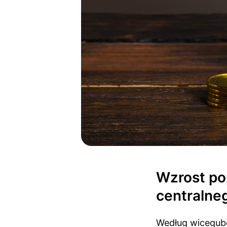
Wzrost po
centralne
Według wicegub