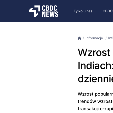
Tylko u nas
CBDC
Informacje
In
Wzrost 
Indiach
dzienni
Wzrost popularn
trendów wzrosto
transakcji e-rup