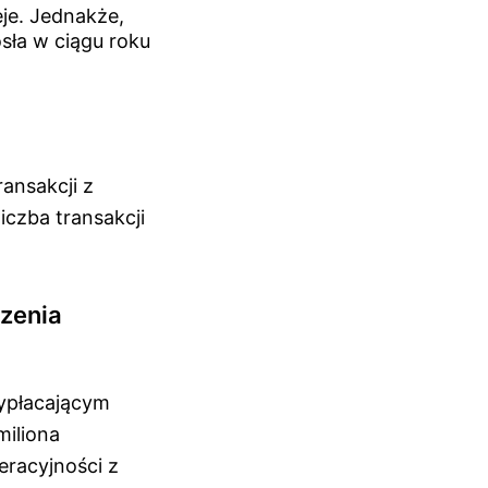
je. Jednakże,
sła w ciągu roku
ransakcji z
iczba transakcji
zenia
wypłacającym
miliona
eracyjności z