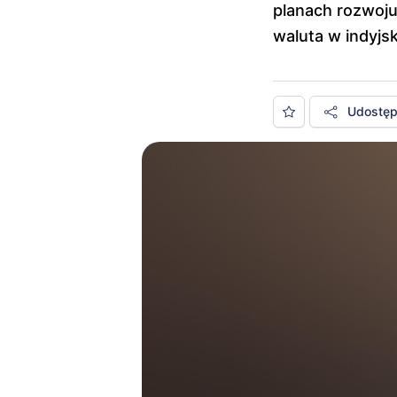
planach rozwoju
waluta w indyjs
Udostępn