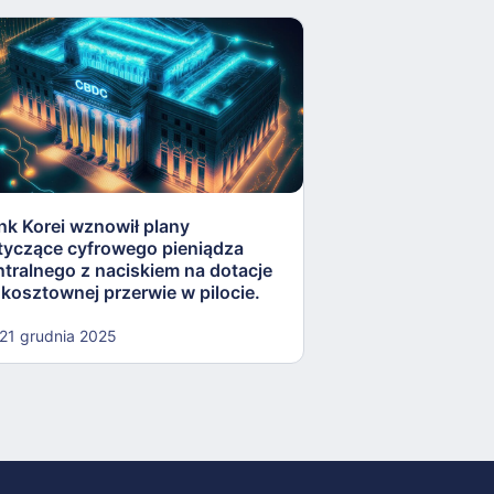
nk Korei wznowił plany
ECB przyspiesza
tyczące cyfrowego pieniądza
cyfrowej waluty w
ntralnego z naciskiem na dotacje
wzmocnienia suw
 kosztownej przerwie w pilocie.
finansowej w Eur
21 grudnia 2025
19 grudnia 2025