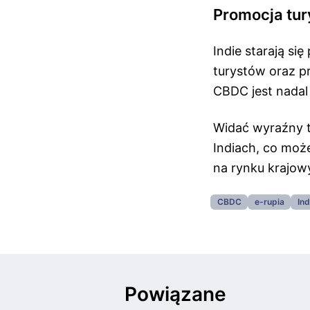
Promocja tur
Indie starają s
turystów oraz p
CBDC jest nadal 
Widać wyraźny t
Indiach, co moż
na rynku krajow
CBDC
e-rupia
Ind
Powiązane