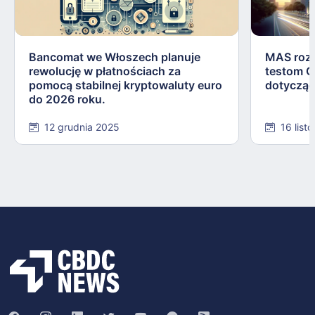
Bancomat we Włoszech planuje
MAS rozw
rewolucję w płatnościach za
testom C
pomocą stabilnej kryptowaluty euro
dotycząc
do 2026 roku.
12 grudnia 2025
16 list