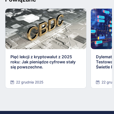
Pięć lekcji z kryptowalut z 2025
Dylemat 
roku: Jak pieniądze cyfrowe stały
Testowa
się powszechne.
Świetle P
22 grudnia 2025
22 gru