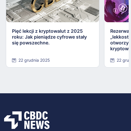
Pięć lekcji z kryptowalut z 2025
Rezerwa 
roku: Jak pieniądze cyfrowe stały
„lekkostr
się powszechne.
otworzyć 
kryptowa
22 grudnia 2025
22 gru