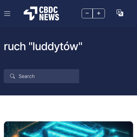
–
+
ruch "luddytów"