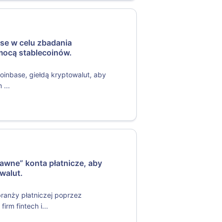
se w celu zbadania
mocą stablecoinów.
Coinbase, giełdą kryptowalut, aby
 ...
awne” konta płatnicze, aby
owalut.
ranży płatniczej poprzez
rm fintech i...