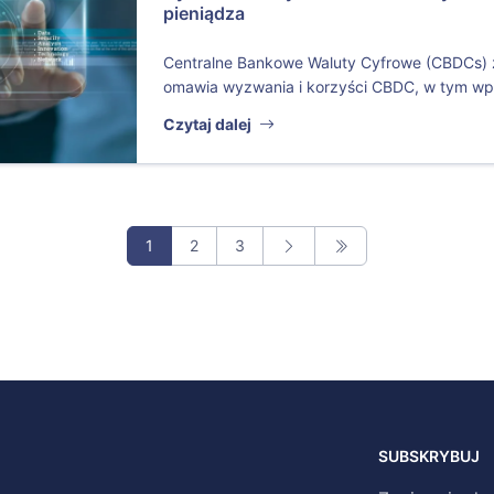
pieniądza
Centralne Bankowe Waluty Cyfrowe (CBDCs) zm
omawia wyzwania i korzyści CBDC, w tym wpł
Czytaj dalej
1
2
3
SUBSKRYBUJ