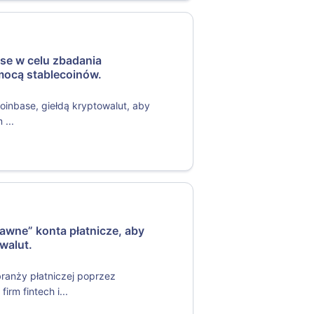
se w celu zbadania
mocą stablecoinów.
Coinbase, giełdą kryptowalut, aby
 ...
awne” konta płatnicze, aby
owalut.
ranży płatniczej poprzez
rm fintech i...