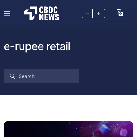
–
+
e-rupee retail