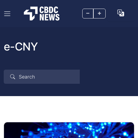
–
+
e-CNY