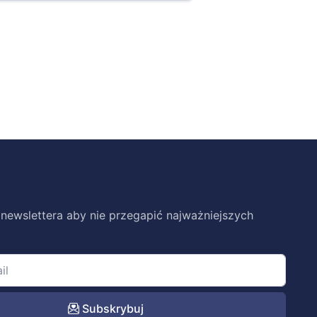
 newslettera aby nie przegapić najważniejszych
Subskrybuj