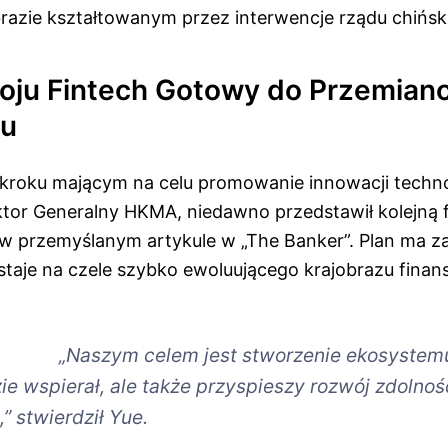
razie kształtowanym przez interwencje rządu chińsk
oju Fintech Gotowy do Przemian
u
kroku mającym na celu promowanie innowacji techn
ktor Generalny HKMA, niedawno przedstawił kolejną f
 w przemyślanym artykule w „The Banker”. Plan ma z
aje na czele szybko ewoluującego krajobrazu fina
„Naszym celem jest stworzenie ekosystemu
zie wspierał, ale także przyspieszy rozwój zdolnoś
 stwierdził Yue.