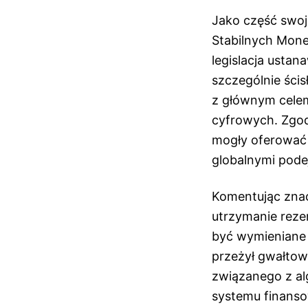
Jako część swoj
Stabilnych Mone
legislacja usta
szczególnie ścis
z głównym celem
cyfrowych. Zgod
mogły oferować 
globalnymi podej
Komentując znac
utrzymanie reze
być wymieniane 
przeżył gwałtow
związanego z al
systemu finans