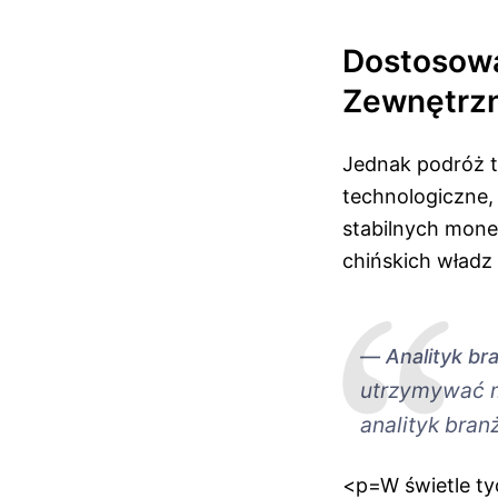
Dostosowa
Zewnętrz
Jednak podróż ta
technologiczne,
stabilnych mon
chińskich władz
Analityk br
utrzymywać m
analityk bran
<p=W świetle ty