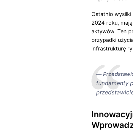
Ostatnio wysiłk
2024 roku, mają
aktywów. Ten pr
przypadki użyc
infrastrukturę 
Przedstawi
fundamenty p
przedstawici
Innowacyj
Wprowad