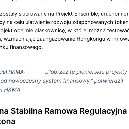
i zostały skierowane na Projekt Ensemble, uruchomi
cy na celu ułatwienie rozwoju zdeponowanych tokenó
ojekt obejmie piaskownicę, w której można testowa
ia, wzmacniając zaangażowanie Hongkongu w innow
rynku finansowego.
„Poprzez te pionierskie projekty
ciel HKMA:
od nowoczesny system finansowy,” potwierdził
el HKMA.
na Stabilna Ramowa Regulacyjna
zona