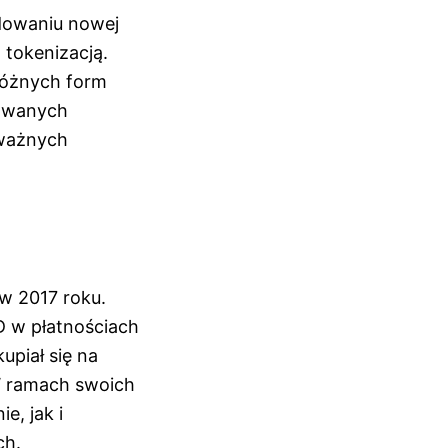
dowaniu nowej
 tokenizacją.
 różnych form
owanych
oważnych
w 2017 roku.
D w płatnościach
upiał się na
W ramach swoich
e, jak i
ch.