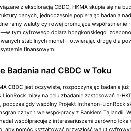
wiązane z eksploracją CBDC, HKMA skupia się na bu
truktury danych, jednocześnie popierając badania nad
idne ramy waluty cyfrowej promujące współistnienie
t—w tym cyfrowego dolara hongkońskiego, zdepon
lowanych stabilnych monet—otwierając drogę dla p
systemie finansowym.
e Badania nad CBDC w Toku
A CBDC jest oczywiste, rozpoczynając badania już 
jak LionRock miały na celu zbadanie zastosowań e-HK
i, podczas gdy wspólny Projekt Inthanon-LionRock sk
ansgranicznych we współpracy z Bankiem Tajlandii. 
adal współpracuje z interesariuszami zarówno lokalni
, aby pomóc kształtować przyszłość walut cyfrowy