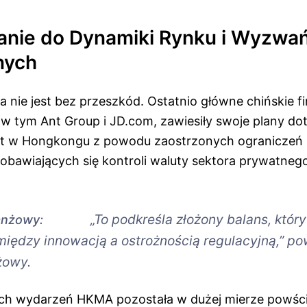
nie do Dynamiki Rynku i Wyzwa
nych
 nie jest bez przeszkód. Ostatnio główne chińskie f
 w tym Ant Group i JD.com, zawiesiły swoje plany dot
et w Hongkongu z powodu zaostrzonych ograniczeń 
 obawiających się kontroli waluty sektora prywatneg
„To podkreśla złożony balans, któr
anżowy:
iędzy innowacją a ostrożnością regulacyjną,” po
żowy.
ch wydarzeń HKMA pozostała w dużej mierze powści