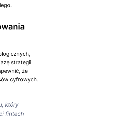
iego.
owania
ologicznych,
azę strategii
apewnić, że
nsów cyfrowych.
, który
ci fintech