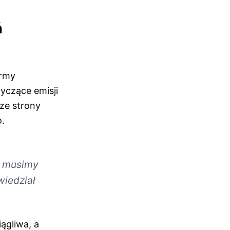
ń
irmy
yczące emisji
ze strony
o.
y musimy
wiedział
ągliwa, a