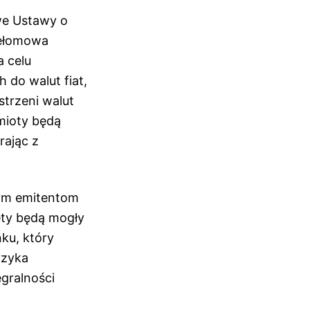
we Ustawy o
zełomowa
a celu
 do walut fiat,
trzeni walut
mioty będą
rając z
nym emitentom
ety będą mogły
ku, który
yzyka
gralności