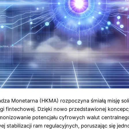
za Monetarna (HKMA) rozpoczyna śmiałą misję solid
ęgi fintechowej. Dzięki nowo przedstawionej koncepc
monizowanie potencjału cyfrowych walut centralne
j stabilizacji ram regulacyjnych, poruszając się jed