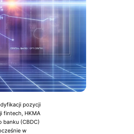
yfikacji pozycji
ji fintech, HKMA
go banku (CBDC)
nocześnie w