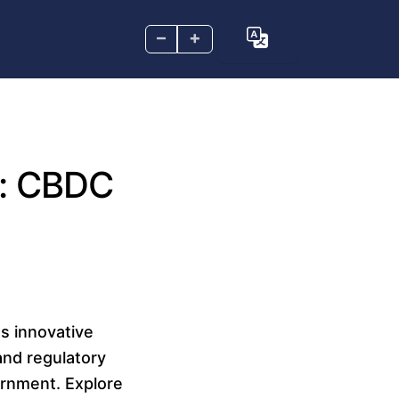
–
+
u: CBDC
es innovative
nd regulatory
ernment. Explore