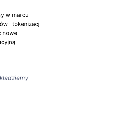
ony w marcu
w i tokenizacji
ć nowe
acyjną
 kładziemy