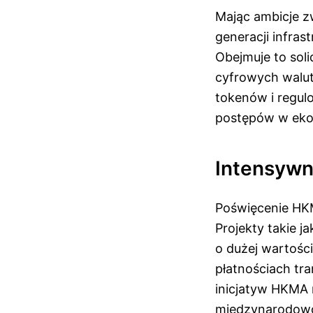
Mając ambicje z
generacji infras
Obejmuje to sol
cyfrowych walu
tokenów i regu
postępów w eko
Intensywn
Poświęcenie HKM
Projekty takie 
o dużej wartośc
płatnościach tr
inicjatyw HKMA n
międzynarodowo