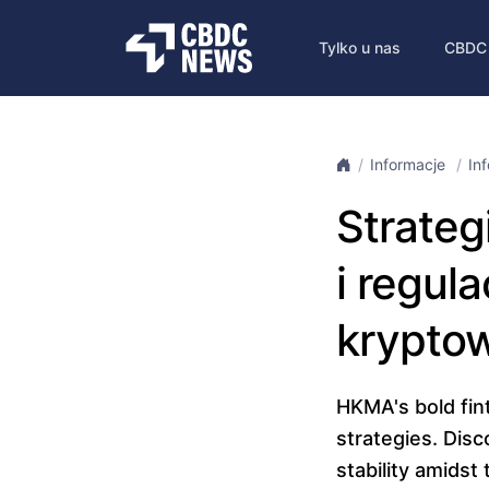
Tylko u nas
CBDC
Informacje
In
Strate
i regul
kryptow
HKMA's bold fint
strategies. Dis
stability amids