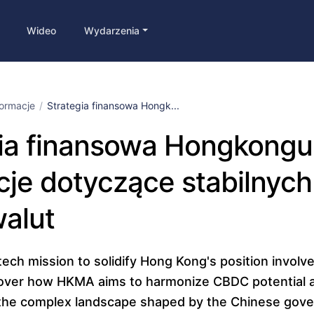
Wideo
Wydarzenia
formacje
Strategia finansowa Hongk...
gia finansowa Hongkong
acje dotyczące stabilnych
alut
ech mission to solidify Hong Kong's position involv
cover how HKMA aims to harmonize CBDC potential a
t the complex landscape shaped by the Chinese gov