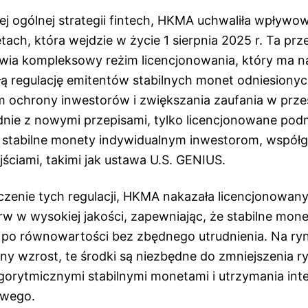
ej ogólnej strategii fintech, HKMA uchwaliła wpływo
tach, która wejdzie w życie 1 sierpnia 2025 r. Ta pr
nawia kompleksowy reżim licencjonowania, który ma n
łą regulację emitentów stabilnych monet odniesionych
 ochrony inwestorów i zwiększania zaufania w przes
nie z nowymi przepisami, tylko licencjonowane pod
stabilne monety indywidualnym inwestorom, współg
ściami, takimi jak ustawa U.S. GENIUS.
zenie tych regulacji, HKMA nakazała licencjonowa
rw w wysokiej jakości, zapewniając, że stabilne mon
po równowartości bez zbędnego utrudnienia. Na ryn
ny wzrost, te środki są niezbędne do zmniejszenia r
gorytmicznymi stabilnymi monetami i utrzymania inte
owego.