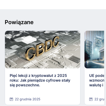
Powiązane
Pięć lekcji z kryptowalut z 2025
UE podej
roku: Jak pieniądze cyfrowe stały
wzmocnie
się powszechne.
walutę i
22 grudnia 2025
22 gru