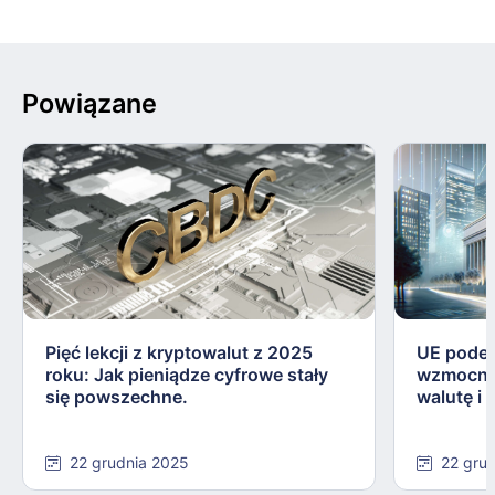
Powiązane
Pięć lekcji z kryptowalut z 2025
UE podej
roku: Jak pieniądze cyfrowe stały
wzmocnie
się powszechne.
walutę i
22 grudnia 2025
22 gru