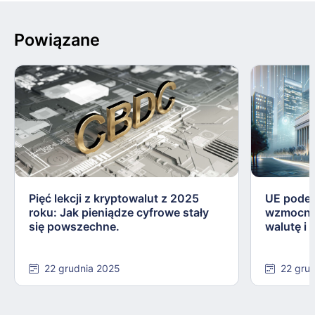
Powiązane
Pięć lekcji z kryptowalut z 2025
UE podej
roku: Jak pieniądze cyfrowe stały
wzmocnie
się powszechne.
walutę i
22 grudnia 2025
22 gru