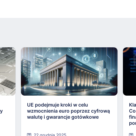
UE podejmuje kroki w celu
Kl
ły
wzmocnienia euro poprzez cyfrową
Co
walutę i gwarancje gotówkowe
fi
po
22 grudnia 2025