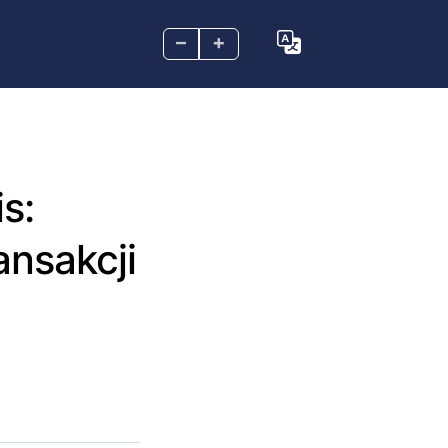
–
+
s:
nsakcji