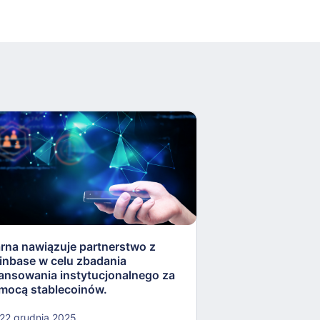
arna nawiązuje partnerstwo z
Rezerwa Federaln
inbase w celu zbadania
„lekkostrawne” ko
nansowania instytucjonalnego za
otworzyć drzwi dla
mocą stablecoinów.
kryptowalut.
22 grudnia 2025
22 grudnia 2025