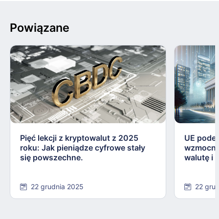
Powiązane
Pięć lekcji z kryptowalut z 2025
UE podej
roku: Jak pieniądze cyfrowe stały
wzmocnie
się powszechne.
walutę i
22 grudnia 2025
22 gru