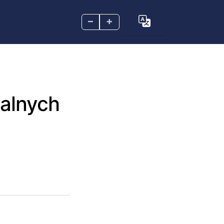
–
+
ualnych