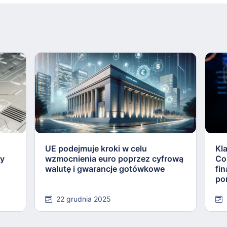
UE podejmuje kroki w celu
Kl
ły
wzmocnienia euro poprzez cyfrową
Co
walutę i gwarancje gotówkowe
fi
po
22 grudnia 2025