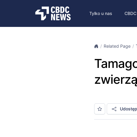
Tylko u nas
CBDC
Related Page
Tamagot
zwierzą
Udostępn