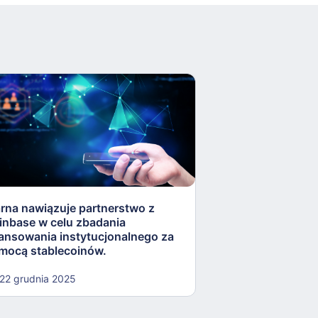
arna nawiązuje partnerstwo z
Rezerwa Federaln
inbase w celu zbadania
„lekkostrawne” ko
nansowania instytucjonalnego za
otworzyć drzwi dla
mocą stablecoinów.
kryptowalut.
22 grudnia 2025
22 grudnia 2025