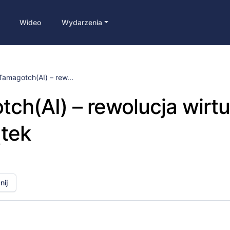
Wideo
Wydarzenia
Tamagotch(AI) – rew...
ch(AI) – rewolucja wirt
tek
ij