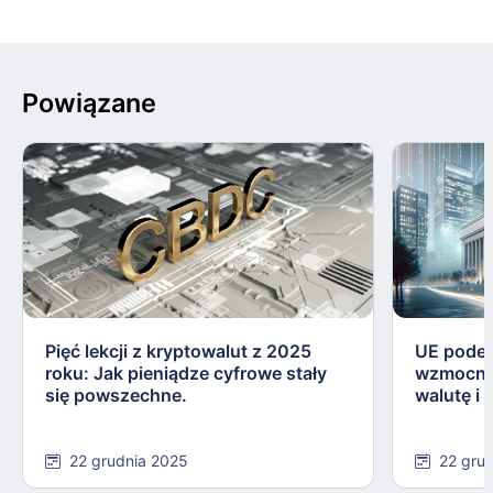
Powiązane
Pięć lekcji z kryptowalut z 2025
UE podej
roku: Jak pieniądze cyfrowe stały
wzmocnie
się powszechne.
walutę i
22 grudnia 2025
22 gru