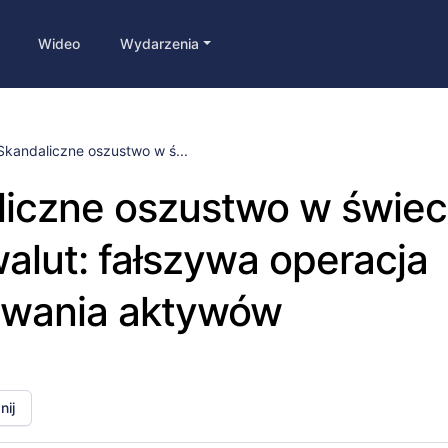
Wideo
Wydarzenia
Skandaliczne oszustwo w ś...
iczne oszustwo w świec
alut: fałszywa operacja
iwania aktywów
ij