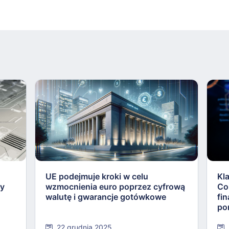
UE podejmuje kroki w celu
Kl
ły
wzmocnienia euro poprzez cyfrową
Co
walutę i gwarancje gotówkowe
fi
po
22 grudnia 2025