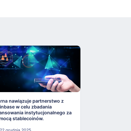
arna nawiązuje partnerstwo z
Rezerwa Federaln
inbase w celu zbadania
„lekkostrawne” ko
nansowania instytucjonalnego za
otworzyć drzwi dla
mocą stablecoinów.
kryptowalut.
22 grudnia 2025
22 grudnia 2025