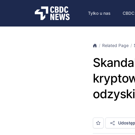
Tylko u nas
CBDC
Related Page
Skandal
kryptow
odzysk
Udostępn