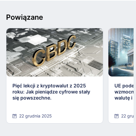
Powiązane
Pięć lekcji z kryptowalut z 2025
UE podej
roku: Jak pieniądze cyfrowe stały
wzmocnie
się powszechne.
walutę i
22 grudnia 2025
22 gru