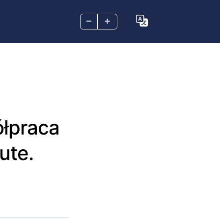
–
+
ółpraca
ute.