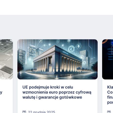
UE podejmuje kroki w celu
Kl
ły
wzmocnienia euro poprzez cyfrową
Co
walutę i gwarancje gotówkowe
fi
po
22 grudnia 2025