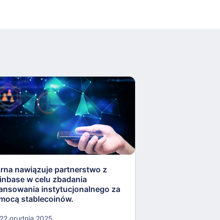
arna nawiązuje partnerstwo z
Rezerwa Federaln
inbase w celu zbadania
„lekkostrawne” ko
nansowania instytucjonalnego za
otworzyć drzwi dla
mocą stablecoinów.
kryptowalut.
22 grudnia 2025
22 grudnia 2025