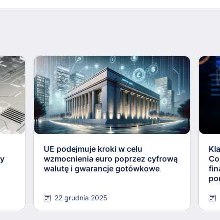
UE podejmuje kroki w celu
Kl
ły
wzmocnienia euro poprzez cyfrową
Co
walutę i gwarancje gotówkowe
fi
po
22 grudnia 2025