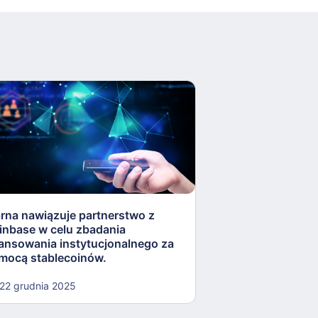
arna nawiązuje partnerstwo z
Rezerwa Federaln
inbase w celu zbadania
„lekkostrawne” ko
nansowania instytucjonalnego za
otworzyć drzwi dla
mocą stablecoinów.
kryptowalut.
22 grudnia 2025
22 grudnia 2025