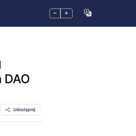
–
+
g
on DAO
Udostępnij