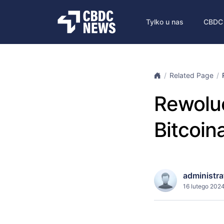
Tylko u nas
CBDC
Related Page
Rewoluc
Bitcoin
administra
16 lutego 2024