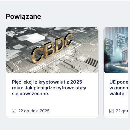
Powiązane
Pięć lekcji z kryptowalut z 2025
UE podej
roku: Jak pieniądze cyfrowe stały
wzmocnie
się powszechne.
walutę i
22 grudnia 2025
22 gru