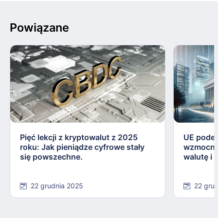
Powiązane
Pięć lekcji z kryptowalut z 2025
UE podej
roku: Jak pieniądze cyfrowe stały
wzmocnie
się powszechne.
walutę i
22 grudnia 2025
22 gru