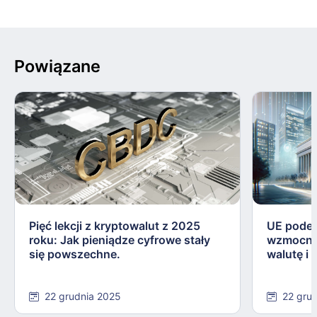
Powiązane
Pięć lekcji z kryptowalut z 2025
UE podej
roku: Jak pieniądze cyfrowe stały
wzmocnie
się powszechne.
walutę i
22 grudnia 2025
22 gru