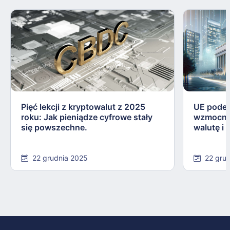
Pięć lekcji z kryptowalut z 2025
UE podej
roku: Jak pieniądze cyfrowe stały
wzmocnie
się powszechne.
walutę i
22 grudnia 2025
22 gru