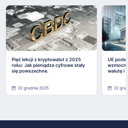
Pięć lekcji z kryptowalut z 2025
UE podej
roku: Jak pieniądze cyfrowe stały
wzmocnie
się powszechne.
walutę i
22 grudnia 2025
22 gru