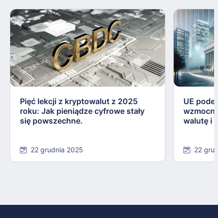
Pięć lekcji z kryptowalut z 2025
UE podej
roku: Jak pieniądze cyfrowe stały
wzmocnie
się powszechne.
walutę i
22 grudnia 2025
22 gru