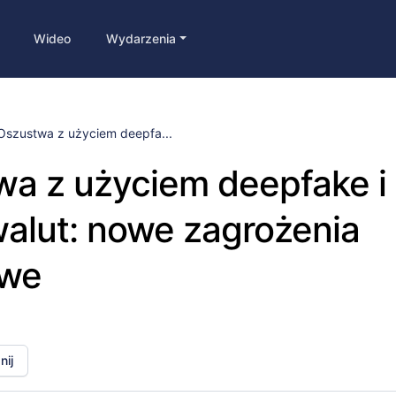
Wideo
Wydarzenia
Oszustwa z użyciem deepfa...
a z użyciem deepfake i
alut: nowe zagrożenia
owe
ij