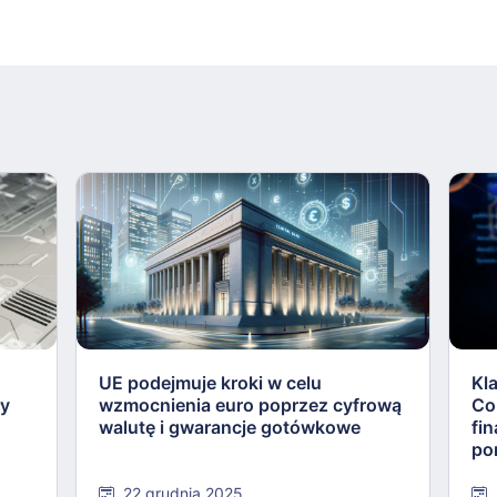
UE podejmuje kroki w celu
Kl
ły
wzmocnienia euro poprzez cyfrową
Co
walutę i gwarancje gotówkowe
fi
po
22 grudnia 2025