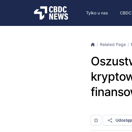
Tylko u nas
CBDC
Related Page
Oszustw
kryptow
finans
Udostępn