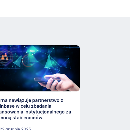
arna nawiązuje partnerstwo z
Rezerwa Federaln
inbase w celu zbadania
„lekkostrawne” ko
nansowania instytucjonalnego za
otworzyć drzwi dla
mocą stablecoinów.
kryptowalut.
22 grudnia 2025
22 grudnia 2025