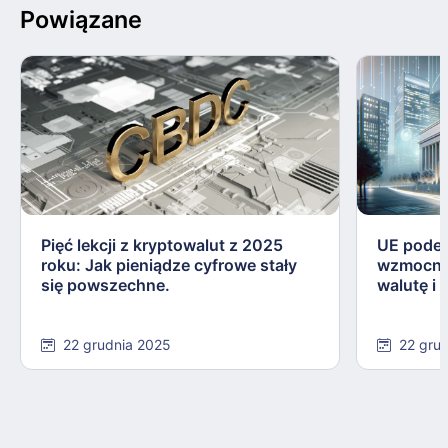
Powiązane
Pięć lekcji z kryptowalut z 2025
UE podej
roku: Jak pieniądze cyfrowe stały
wzmocnie
się powszechne.
walutę i
22 grudnia 2025
22 gru