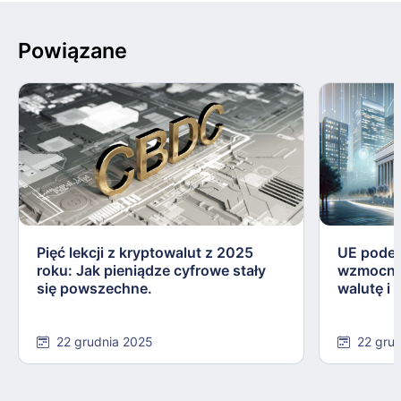
Powiązane
Pięć lekcji z kryptowalut z 2025
UE podej
roku: Jak pieniądze cyfrowe stały
wzmocnie
się powszechne.
walutę i
22 grudnia 2025
22 gru