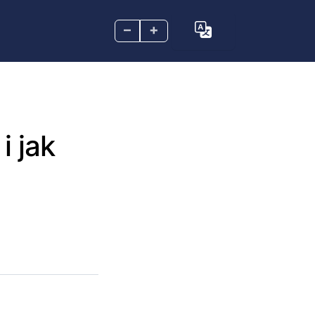
–
+
i jak