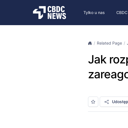
Tylko u nas
CBDC
Related Page
Jak roz
zareag
Udostępn