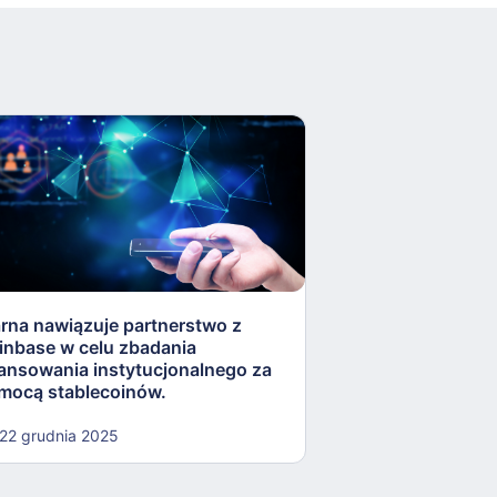
arna nawiązuje partnerstwo z
Rezerwa Federaln
inbase w celu zbadania
„lekkostrawne” ko
nansowania instytucjonalnego za
otworzyć drzwi dla
mocą stablecoinów.
kryptowalut.
22 grudnia 2025
22 grudnia 2025