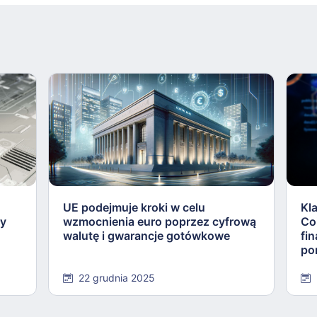
UE podejmuje kroki w celu
Kl
ły
wzmocnienia euro poprzez cyfrową
Co
walutę i gwarancje gotówkowe
fi
po
22 grudnia 2025