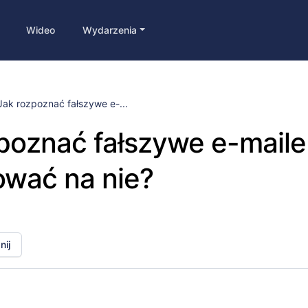
Wideo
Wydarzenia
Jak rozpoznać fałszywe e-...
poznać fałszywe e-maile 
ować na nie?
ij