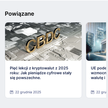
Powiązane
Pięć lekcji z kryptowalut z 2025
UE podej
roku: Jak pieniądze cyfrowe stały
wzmocnie
się powszechne.
walutę i
22 grudnia 2025
22 gru