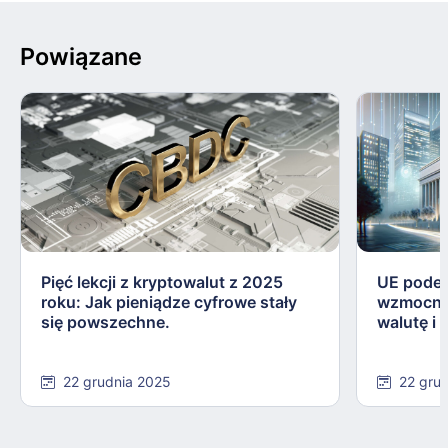
Powiązane
Pięć lekcji z kryptowalut z 2025
UE podej
roku: Jak pieniądze cyfrowe stały
wzmocnie
się powszechne.
walutę i
22 grudnia 2025
22 gru