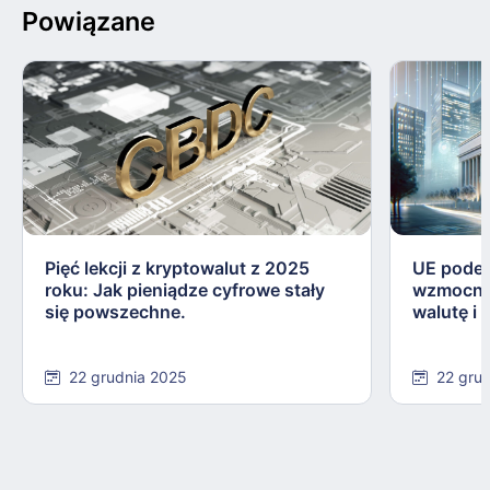
Powiązane
Pięć lekcji z kryptowalut z 2025
UE podej
roku: Jak pieniądze cyfrowe stały
wzmocnie
się powszechne.
walutę i
22 grudnia 2025
22 gru